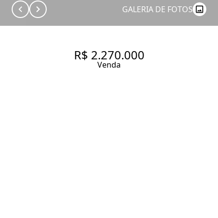
GALERIA DE FOTOS
R$ 2.270.000
Venda
APARTAMENTO COM 263 M², 4
QUARTOS SENDO 2 SUÍTES À
VENDA NO BAIRRO PARAÍSO.
263 m² Área útil
263 m² Área total
4 Dormitórios
2 Suítes
3 Banheiros
2 Vagas
Entrar em contato