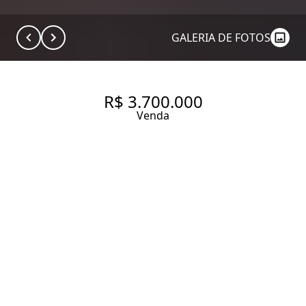
GALERIA DE FOTOS
R$ 3.700.000
Venda
APARTAMENTO COM 267 M² ,
4 QUARTOS SENDO 4 SUÍTES À
VENDA NO BAIRRO JARDIM
GUEDALA.
267 m² Área útil
4 Dormitórios
4 Suítes
8 Banheiros
4 Vagas