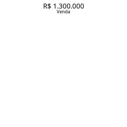
R$ 1.300.000
Venda
APARTAMENTO COM 64 M², 1
QUARTO SENDO 1 SUÍTE À
VENDA NO BAIRRO VILA
OLÍMPIA.
64 m² Área útil
1 Dormitório
1 Suíte
2 Banheiros
1 Vaga
Entrar em contato
Solicitar visita