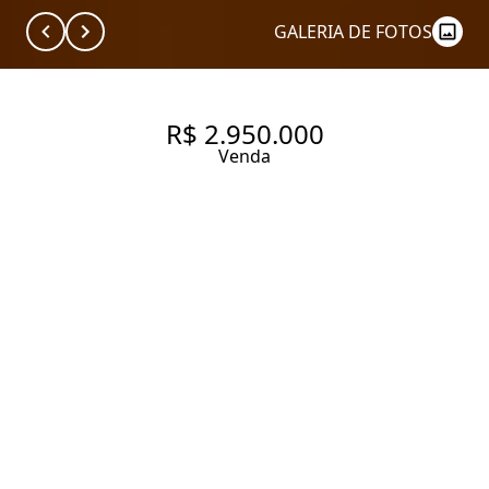
GALERIA DE FOTOS
R$ 2.950.000
Venda
APARTAMENTO ESTILO OFT
EM PINHEIROS
128 m² Área útil
2 Dormitórios
1 Suíte
1 Vaga
Entrar em contato
Solicitar visita