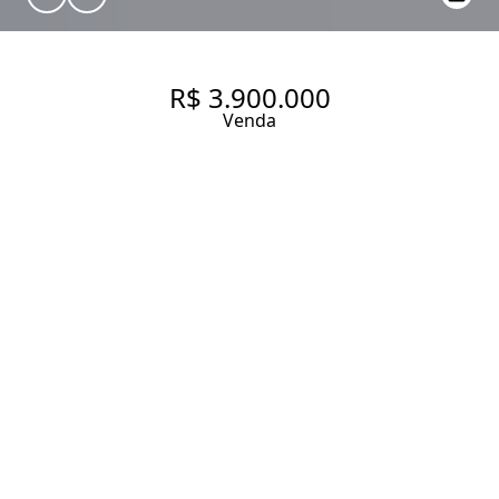
R$ 3.900.000
Venda
APARTAMENTO NO PANAMBY
COM4 SUITES E 4 VAGAS E
VISTA
247 m² Área útil
4 Dormitórios
4 Suítes
4 Vagas
Entrar em contato
Solicitar visita