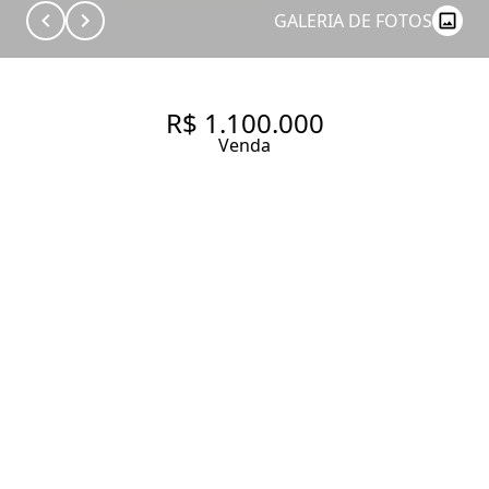
GALERIA DE FOTOS
R$ 1.100.000
Venda
APTO PRONTINHO PORTEIRA
FECHADA RENDENDO SUPER
BEM
27 m² Área útil
1 Dormitório
1 Suíte
1 Banheiro
Entrar em contato