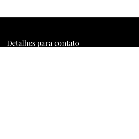
Detalhes para contato
EQUIPE AR IMÓVEIS ESPECIAIS
WhatsApp
(11) 99798-2288
E-mail
ALBERTO@ARIMOVEISESPECIAIS.COM.BR
Entre em Contato
Nome
E-mail
Telefone