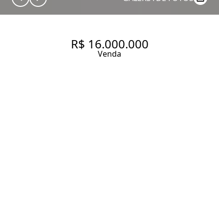
R$ 16.000.000
Venda
CASA COM 976 M², E TERRENO
DE 3100 M2 À VENDA NO
BAIRRO CIDADE JARDIM.
976 m² Área construída
3100 m² Área total
Entrar em contato
Solicitar visita