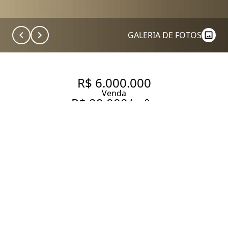
GALERIA DE FOTOS
R$ 6.000.000
Venda
R$ 29.000/mês
Aluguel
CASA DE VILA COM 900 M², À
VENDA NO BAIRRO PAINEIRAS
DO MORUMBI.
900 m² Área construída
1331 m² Área total
5 Dormitórios
5 Suítes
10 Banheiros