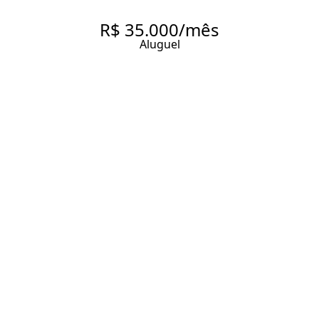
R$ 35.000/mês
Aluguel
CASA PARA LOCAÇÃO
COMERCIAL A PASSOS DO
SHOPPING IBIRAPUERA
519 m² Área útil
3 Banheiros
3 Vagas
Entrar em contato
Solicitar visita
Código do Imóvel:
AR1776