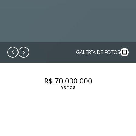
GALERIA DE FOTOS
R$ 70.000.000
Venda
COBERTURA COM 950.0 M², À
VENDA NO BAIRRO MOEMA.
950 m² Área útil
4 Dormitórios
4 Suítes