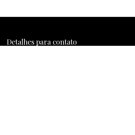
Detalhes para contato
EQUIPE AR IMÓVEIS ESPECIAIS
WhatsApp
(11) 99798-2288
E-mail
ALBERTO@ARIMOVEISESPECIAIS.COM.BR
Entre em Contato
Nome
E-mail
Telefone