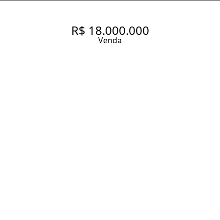
R$ 18.000.000
Venda
GARDEN PROXIMO AO
CIRCULO MILITAR E PARQUE
DO IBIRAPUERA, PRONTO
PARA MORAR,
570.32 m² Área útil
4 Dormitórios
4 Suítes
8 Banheiros
5 Vagas
Entrar em contato